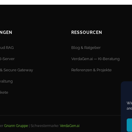
UNGEN
RESSOURCEN
oud RAG
Blog & Ratgeber
I-Server
VerdaGen.ai — KI-Beratung
 & Secure Gateway
Referenzen & Projekte
waltung
akete
Wir
and
der
Gnann Gruppe
| Schwestermarke:
VerdaGen.ai