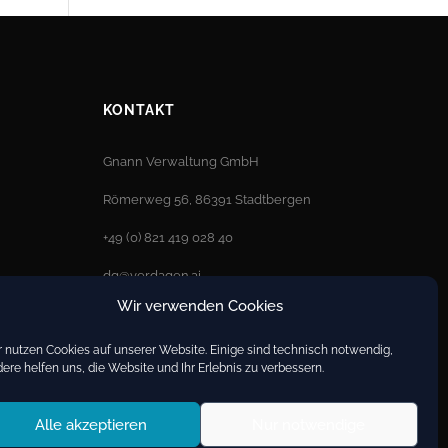
KONTAKT
Gnann Verwaltung GmbH
Römerweg 56, 86391 Stadtbergen
+49 (0) 821 419 028 40
dg@verdagen.ai
Wir verwenden Cookies
Anfrage senden
 nutzen Cookies auf unserer Website. Einige sind technisch notwendig,
ere helfen uns, die Website und Ihr Erlebnis zu verbessern.
Alle akzeptieren
Nur notwendige
Impressum
Datenschutz