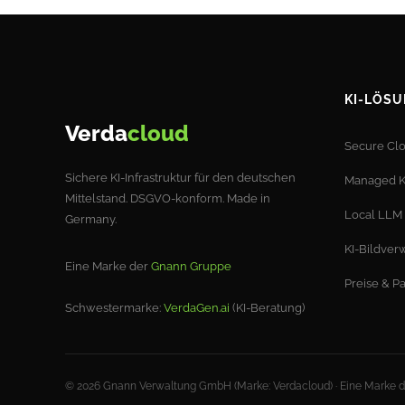
KI-LÖS
Verda
cloud
Secure Cl
Sichere KI-Infrastruktur für den deutschen
Managed K
Mittelstand. DSGVO-konform. Made in
Local LLM
Germany.
KI-Bildver
Eine Marke der
Gnann Gruppe
Preise & P
Schwestermarke:
VerdaGen.ai
(KI-Beratung)
© 2026 Gnann Verwaltung GmbH (Marke: Verdacloud) · Eine Marke 