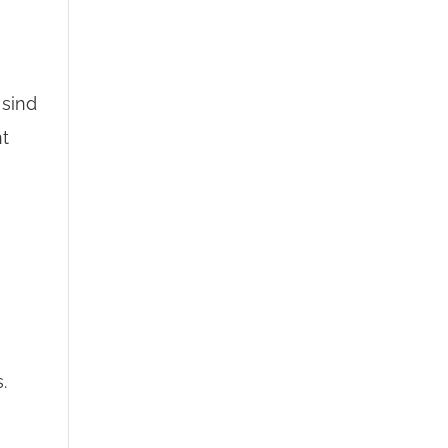
 sind
nt
.